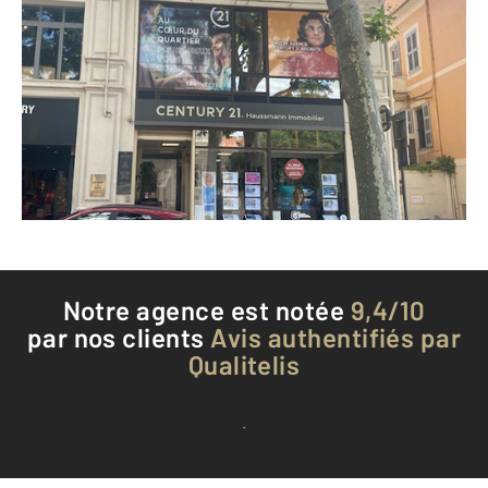
CENTURY 21 Haussmann Immobilier
2 boulevard du Maréchal Foch
DRAGUIGNAN - 83300
Envoyer un message
Téléphoner à l'agence
Notre agence est notée
9,4/10
par nos clients
Avis authentifiés par
Qualitelis
Voir tous les avis clients