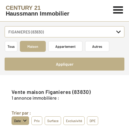
CENTURY 21
Haussmann Immobilier
FIGANIERES (83830)
Tous
Maison
Appartement
Autres
Appliquer
Vente maison Figanieres (83830)
1 annonce immobilière :
Trier par :
Date
Prix
Surface
Exclusivité
DPE