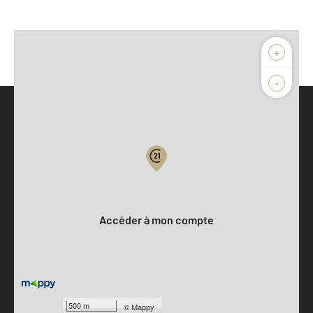
+
-
Parlons de vous, parlons biens
Votre compte :
Accéder à mon compte
500 m
©
Mappy