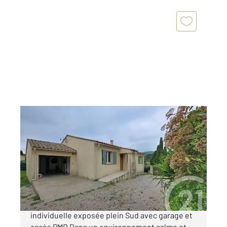
FIGANIERES 83
2
99 m
, 4 pièces
Ref : 1429
Maison à vendre
350 000 €
FIGANIÈRES Secteur des Marthes Maison
individuelle exposée plein Sud avec garage et
accès PMR Dans un environnement calme et