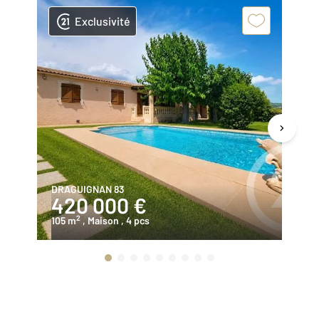
Exclusivité
DRAGUIGNAN 83
TR
420 000 €
3
2
105 m
, Maison
, 4 pcs
12