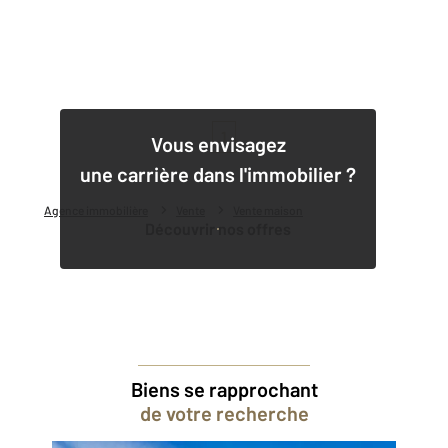
1
Vous envisagez
une carrière dans l'immobilier ?
Agence immobilière
Vente
Vente maison
Découvrir nos offres
Biens se rapprochant
de votre recherche